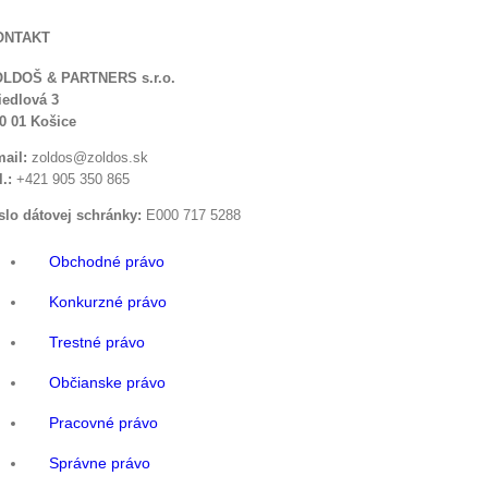
Úvod
O nás
ONTAKT
Oblasti praxe
Kontakt
LDOŠ & PARTNERS s.r.o.
iedlová 3
0 01 Košice
ail:
zoldos@zoldos.sk
l.:
+421 905 350 865
slo dátovej schránky:
E000 717 5288
Obchodné právo
Konkurzné právo
Trestné právo
Občianske právo
Pracovné právo
Správne právo