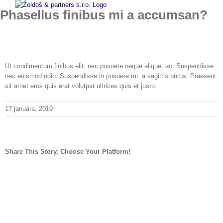
Skip
Phasellus finibus mi a accumsan?
to
content
Ut condimentum finibus elit, nec posuere neque aliquet ac. Suspendisse
nec euismod odio. Suspendisse in posuere mi, a sagittis purus. Praesent
sit amet eros quis erat volutpat ultrices quis et justo.
17 januára, 2019
Share This Story, Choose Your Platform!
facebook
twitter
linkedin
reddit
whatsapp
tumblr
pinterest
vk
Email